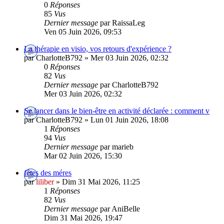
0
Réponses
85
Vus
Dernier message
par RaissaLeg
Ven 05 Juin 2026, 09:53
La thérapie en visio, vos retours d'expérience ?
par CharlotteB792 » Mer 03 Juin 2026, 02:32
0
Réponses
82
Vus
Dernier message
par CharlotteB792
Mer 03 Juin 2026, 02:32
Se lancer dans le bien-être en activité déclarée : comment v
par CharlotteB792 » Lun 01 Juin 2026, 18:08
1
Réponses
94
Vus
Dernier message
par marieb
Mar 02 Juin 2026, 15:30
fêtes des méres
par
liliber
» Dim 31 Mai 2026, 11:25
1
Réponses
82
Vus
Dernier message
par AniBelle
Dim 31 Mai 2026, 19:47