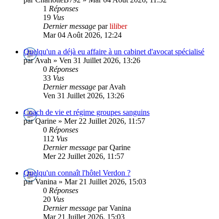
1
Réponses
19
Vus
Dernier message
par
liliber
Mar 04 Août 2026, 12:24
Quelqu'un a déjà eu affaire à un cabinet d'avocat spécialisé
par Avah » Ven 31 Juillet 2026, 13:26
0
Réponses
33
Vus
Dernier message
par Avah
Ven 31 Juillet 2026, 13:26
Coach de vie et régime groupes sanguins
par Qarine » Mer 22 Juillet 2026, 11:57
0
Réponses
112
Vus
Dernier message
par Qarine
Mer 22 Juillet 2026, 11:57
Quelqu'un connaît l'hôtel Verdon ?
par Vanina » Mar 21 Juillet 2026, 15:03
0
Réponses
20
Vus
Dernier message
par Vanina
Mar 21 Juillet 2026, 15:03