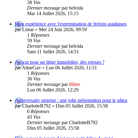
38
Vus
Dernier message
par belvida
Mar 14 Juillet 2026, 15:15
Mon expérience avec l'extermination de frelons asiatiques
par Limar » Mer 24 Juin 2026, 09:59
1
Réponses
59
Vus
Dernier message
par belvida
Sam 11 Juillet 2026, 14:51
Avocat pour un litige immobilier, des retours ?
par AlineGav » Lun 06 Juillet 2026, 11:51
1
Réponses
36
Vus
Dernier message
par
liliber
Lun 06 Juillet 2026, 12:29
Anniversaire surprise : une jolie présentation pour le gâtea
par CharlotteB792 » Dim 05 Juillet 2026, 15:58
0
Réponses
43
Vus
Dernier message
par CharlotteB792
Dim 05 Juillet 2026, 15:58