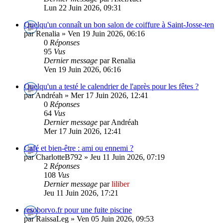
Lun 22 Juin 2026, 09:31
Quelqu'un connaît un bon salon de coiffure à Saint-Josse-ten
par Renalia » Ven 19 Juin 2026, 06:16
0
Réponses
95
Vus
Dernier message
par Renalia
Ven 19 Juin 2026, 06:16
Quelqu'un a testé le calendrier de l'après pour les fêtes ?
par Andréah » Mer 17 Juin 2026, 12:41
0
Réponses
64
Vus
Dernier message
par Andréah
Mer 17 Juin 2026, 12:41
Café et bien-être : ami ou ennemi ?
par CharlotteB792 » Jeu 11 Juin 2026, 07:19
2
Réponses
108
Vus
Dernier message
par
liliber
Jeu 11 Juin 2026, 17:21
resoborvo.fr pour une fuite piscine
par RaissaLeg » Ven 05 Juin 2026, 09:53