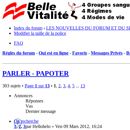
Index du forum
‹
LES NOUVELLES DU FORUM ET DU S
Modifier la taille de la police
FAQ
Règles du forum
-
Qui est en ligne
-
Favoris
-
Messages Privés
-
B
PARLER - PAPOTER
303 sujets •
Page
1
sur
13
•
1
,
2
,
3
,
4
,
5
...
13
Annonces
Réponses
Vus
Dernier message
On recherche
1
,
2
,
3
par Hellohelo » Ven 09 Mars 2012, 16:24