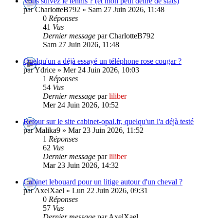
Vous suivez le tennis ? (et mon petit délire de stats)
par CharlotteB792 » Sam 27 Juin 2026, 11:48
0
Réponses
41
Vus
Dernier message
par CharlotteB792
Sam 27 Juin 2026, 11:48
Quelqu'un a déjà essayé un téléphone rose cougar ?
par Ydrice » Mer 24 Juin 2026, 10:03
1
Réponses
54
Vus
Dernier message
par
liliber
Mer 24 Juin 2026, 10:52
Retour sur le site cabinet-opal.fr, quelqu'un l'a déjà testé
par Malika9 » Mar 23 Juin 2026, 11:52
1
Réponses
62
Vus
Dernier message
par
liliber
Mar 23 Juin 2026, 14:32
Cabinet lebouard pour un litige autour d'un cheval ?
par AxelXael » Lun 22 Juin 2026, 09:31
0
Réponses
57
Vus
Dernier message
par AxelXael