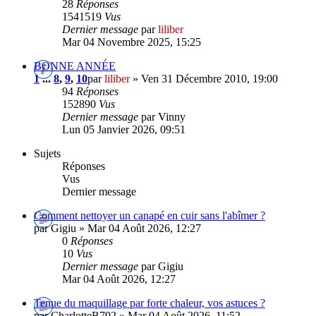
28
Réponses
1541519
Vus
Dernier message
par
liliber
Mar 04 Novembre 2025, 15:25
BONNE ANNÉE
1
...
8
,
9
,
10
par
liliber
» Ven 31 Décembre 2010, 19:00
94
Réponses
152890
Vus
Dernier message
par Vinny
Lun 05 Janvier 2026, 09:51
Sujets
Réponses
Vus
Dernier message
Comment nettoyer un canapé en cuir sans l'abîmer ?
par Gigiu » Mar 04 Août 2026, 12:27
0
Réponses
10
Vus
Dernier message
par Gigiu
Mar 04 Août 2026, 12:27
Tenue du maquillage par forte chaleur, vos astuces ?
par CharlotteB792 » Mar 04 Août 2026, 11:52