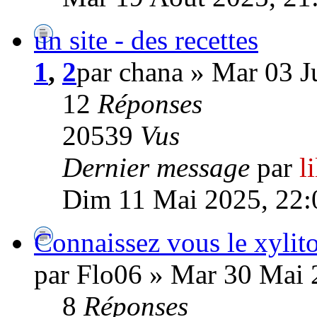
un site - des recettes
1
,
2
par chana » Mar 03 Ju
12
Réponses
20539
Vus
Dernier message
par
l
Dim 11 Mai 2025, 22:
Connaissez vous le xylito
par Flo06 » Mar 30 Mai 
8
Réponses