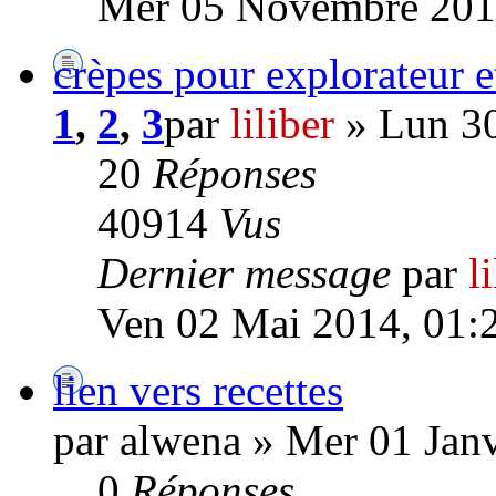
Mer 05 Novembre 201
crèpes pour explorateur e
1
,
2
,
3
par
liliber
» Lun 30
20
Réponses
40914
Vus
Dernier message
par
l
Ven 02 Mai 2014, 01:
lien vers recettes
par alwena » Mer 01 Janv
0
Réponses