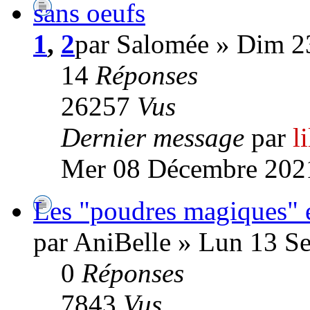
sans oeufs
1
,
2
par Salomée » Dim 2
14
Réponses
26257
Vus
Dernier message
par
l
Mer 08 Décembre 2021
Les "poudres magiques" e
par AniBelle » Lun 13 S
0
Réponses
7843
Vus