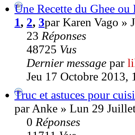
Une Recette du Ghee ou B
1
,
2
,
3
par Karen Vago » 
23
Réponses
48725
Vus
Dernier message
par
l
Jeu 17 Octobre 2013, 
Truc et astuces pour cuisi
par Anke » Lun 29 Juille
0
Réponses