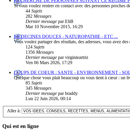
RECHERCHE DE PERSONNES SUIVANT CE REGIME P
Si vous voulez rentrer en contact avec des personnes proches d
44
Sujets
282
Messages
Dernier message
par EliB
Mar 10 Novembre 2015, 16:29
MEDECINES DOUCES - NATUROPATHIE - ETC ...
Vous voulez partager des résultats, des adresses, vous avez des q
124
Sujets
1356
Messages
Dernier message
par virginieartriz
Ven 06 Mars 2026, 17:29
COUPS DE COEUR : SANTE - ENVIRONNEMENT - SOLID
Quelque chose vous plait beaucoup ou vous tient à cœur : un livre,
85
Sujets
345
Messages
Dernier message
par braddy
Lun 22 Juin 2026, 00:14
Aller à:
Qui est en ligne