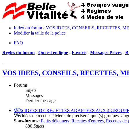
Index du forum
‹
VOS IDEES, CONSEILS, RECETTES, M
Modifier la taille de la police
FAQ
Règles du forum
-
Qui est en ligne
-
Favoris
-
Messages Privés
-
B
VOS IDEES, CONSEILS, RECETTES, 
Forums
Sujets
Messages
Dernier message
VOS IDEES DE RECETTES ADAPTEES AUX 4 GROUP
Vos idées de recettes ! Merci de préciser à quel(s) groupes sangu
Sous-forums:
Petits déjeuners
,
Recettes d'entrées
,
Recettes de 
880
Sujets