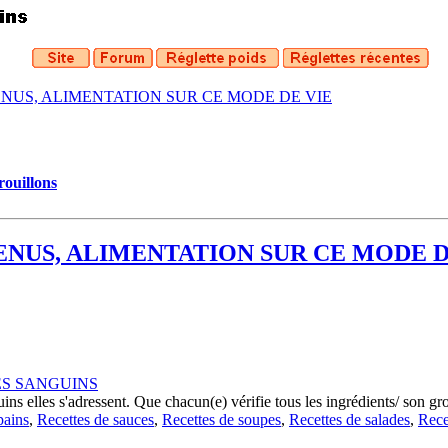
ENUS, ALIMENTATION SUR CE MODE DE VIE
rouillons
MENUS, ALIMENTATION SUR CE MODE D
ES SANGUINS
ins elles s'adressent. Que chacun(e) vérifie tous les ingrédients/ son g
pains
,
Recettes de sauces
,
Recettes de soupes
,
Recettes de salades
,
Rece