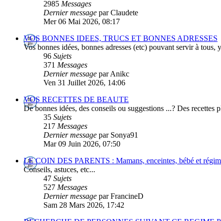
2985
Messages
Dernier message
par Claudete
Mer 06 Mai 2026, 08:17
VOS BONNES IDEES, TRUCS ET BONNES ADRESSES
Vos bonnes idées, bonnes adresses (etc) pouvant servir à tous, y
96
Sujets
371
Messages
Dernier message
par Anikc
Ven 31 Juillet 2026, 14:06
VOS RECETTES DE BEAUTE
De bonnes idées, des conseils ou suggestions ...? Des recettes pl
35
Sujets
217
Messages
Dernier message
par Sonya91
Mar 09 Juin 2026, 07:50
LE COIN DES PARENTS : Mamans, enceintes, bébé et régime 
Conseils, astuces, etc...
47
Sujets
527
Messages
Dernier message
par FrancineD
Sam 28 Mars 2026, 17:42