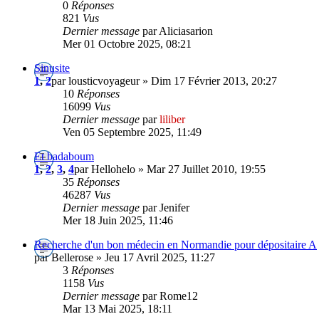
0
Réponses
821
Vus
Dernier message
par Aliciasarion
Mer 01 Octobre 2025, 08:21
Sinusite
1
,
2
par lousticvoyageur » Dim 17 Février 2013, 20:27
10
Réponses
16099
Vus
Dernier message
par
liliber
Ven 05 Septembre 2025, 11:49
Et badaboum
1
,
2
,
3
,
4
par Hellohelo » Mar 27 Juillet 2010, 19:55
35
Réponses
46287
Vus
Dernier message
par Jenifer
Mer 18 Juin 2025, 11:46
Recherche d'un bon médecin en Normandie pour dépositaire A
par Bellerose » Jeu 17 Avril 2025, 11:27
3
Réponses
1158
Vus
Dernier message
par Rome12
Mar 13 Mai 2025, 18:11