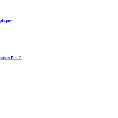
 plaques
atites B et C