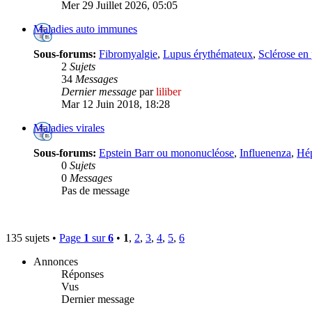
Mer 29 Juillet 2026, 05:05
Maladies auto immunes
Sous-forums:
Fibromyalgie
,
Lupus érythémateux
,
Sclérose en
2
Sujets
34
Messages
Dernier message
par
liliber
Mar 12 Juin 2018, 18:28
Maladies virales
Sous-forums:
Epstein Barr ou mononucléose
,
Influenenza
,
Hép
0
Sujets
0
Messages
Pas de message
135 sujets •
Page
1
sur
6
•
1
,
2
,
3
,
4
,
5
,
6
Annonces
Réponses
Vus
Dernier message