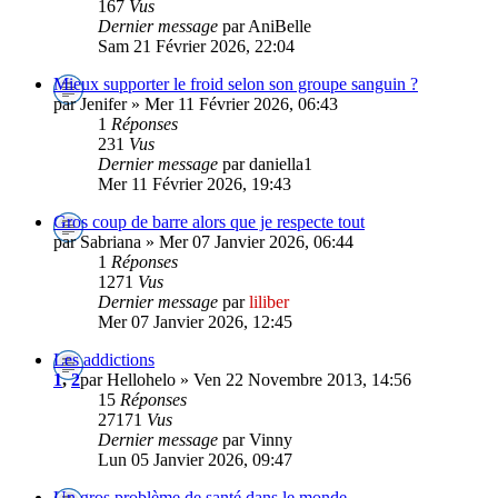
167
Vus
Dernier message
par AniBelle
Sam 21 Février 2026, 22:04
Mieux supporter le froid selon son groupe sanguin ?
par Jenifer » Mer 11 Février 2026, 06:43
1
Réponses
231
Vus
Dernier message
par daniella1
Mer 11 Février 2026, 19:43
Gros coup de barre alors que je respecte tout
par Sabriana » Mer 07 Janvier 2026, 06:44
1
Réponses
1271
Vus
Dernier message
par
liliber
Mer 07 Janvier 2026, 12:45
Les addictions
1
,
2
par Hellohelo » Ven 22 Novembre 2013, 14:56
15
Réponses
27171
Vus
Dernier message
par Vinny
Lun 05 Janvier 2026, 09:47
Un gros problème de santé dans le monde