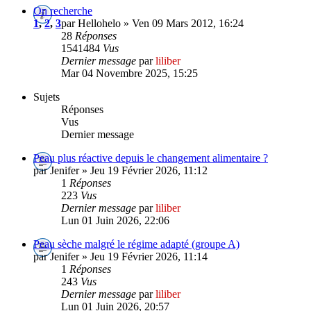
On recherche
1
,
2
,
3
par Hellohelo » Ven 09 Mars 2012, 16:24
28
Réponses
1541484
Vus
Dernier message
par
liliber
Mar 04 Novembre 2025, 15:25
Sujets
Réponses
Vus
Dernier message
Peau plus réactive depuis le changement alimentaire ?
par Jenifer » Jeu 19 Février 2026, 11:12
1
Réponses
223
Vus
Dernier message
par
liliber
Lun 01 Juin 2026, 22:06
Peau sèche malgré le régime adapté (groupe A)
par Jenifer » Jeu 19 Février 2026, 11:14
1
Réponses
243
Vus
Dernier message
par
liliber
Lun 01 Juin 2026, 20:57