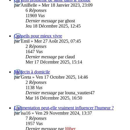
par AniBelle » Mer 18 Janvier 2023, 23:09
6
Réponses
11969
Vus
Dernier message
par ghost
Jeu 18 Décembre 2025, 12:45
Conseils pour mieux vivre
par Emil » Mer 27 Août 2025, 07:45
2
Réponses
1647
Vus
Dernier message
par claud
Mer 17 Décembre 2025, 15:14
Médecin à domicile
par Greta » Ven 17 Octobre 2025, 14:46
2
Réponses
1138
Vus
Dernier message
par louna_vautier47
Mar 16 Décembre 2025, 16:50
L'alimentation peut-elle vraiment influencer l'humeur ?
par isa16 » Ven 29 Novembre 2024, 13:37
7
Réponses
1957
Vus
Dernier message
par
liliber