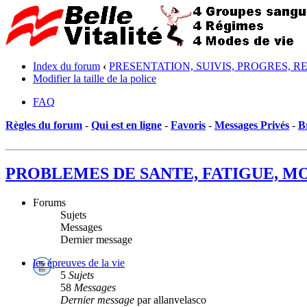
Index du forum
‹
PRESENTATION, SUIVIS, PROGRES, R
Modifier la taille de la police
FAQ
Règles du forum
-
Qui est en ligne
-
Favoris
-
Messages Privés
-
B
PROBLEMES DE SANTE, FATIGUE, MOR
Forums
Sujets
Messages
Dernier message
les épreuves de la vie
5
Sujets
58
Messages
Dernier message
par allanvelasco