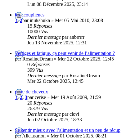
Lun 08 Décembre 2025, 23:14
les acouphènes
1
,
2
par inukshuka » Mer 05 Mai 2010, 23:08
15
Réponses
10000
Vus
Dernier message
par anbrrrrr
Jeu 13 Novembre 2025, 12:31
Vertiges et fatigue, ça peut venir de l’alimentation ?
par RosalineDream » Mer 22 Octobre 2025, 12:45
0
Réponses
399
Vus
Dernier message
par RosalineDream
Mer 22 Octobre 2025, 12:45
perte de cheveux
1
,
2
,
3
par cerise » Mer 19 Août 2009, 21:59
20
Réponses
26379
Vus
Dernier message
par clovi
Jeu 02 Octobre 2025, 18:33
Se sentir mieux avec l’alimentation et un peu de récup
par Aliciasarion » Mer 01 Octobre 2025, 08:21