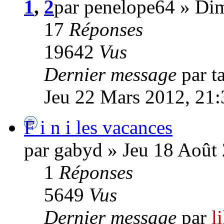
1
,
2
par penelope64 » Di
17
Réponses
19642
Vus
Dernier message
par t
Jeu 22 Mars 2012, 21:
F i n i les vacances
par gabyd » Jeu 18 Août
1
Réponses
5649
Vus
Dernier message
par
l