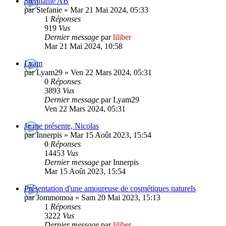
Stephanie AB
par Stefanie » Mar 21 Mai 2024, 05:33
1
Réponses
919
Vus
Dernier message
par
liliber
Mar 21 Mai 2024, 10:58
Lyam
par Lyam29 » Ven 22 Mars 2024, 05:31
0
Réponses
3893
Vus
Dernier message
par Lyam29
Ven 22 Mars 2024, 05:31
Je me présente, Nicolas
par Innerpis » Mar 15 Août 2023, 15:54
0
Réponses
14453
Vus
Dernier message
par Innerpis
Mar 15 Août 2023, 15:54
Présentation d'une amoureuse de cosmétiques naturels
par Jommomoa » Sam 20 Mai 2023, 15:13
1
Réponses
3222
Vus
Dernier message
par
liliber