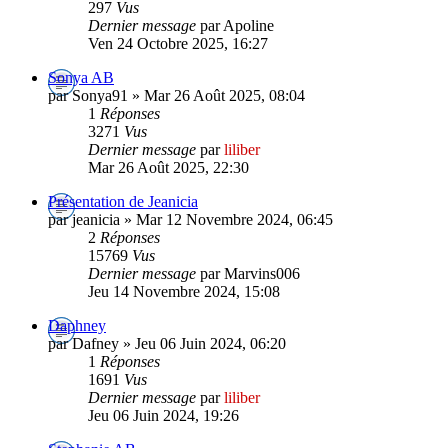
297
Vus
Dernier message
par Apoline
Ven 24 Octobre 2025, 16:27
Sonya AB
par Sonya91 » Mar 26 Août 2025, 08:04
1
Réponses
3271
Vus
Dernier message
par
liliber
Mar 26 Août 2025, 22:30
Présentation de Jeanicia
par jeanicia » Mar 12 Novembre 2024, 06:45
2
Réponses
15769
Vus
Dernier message
par Marvins006
Jeu 14 Novembre 2024, 15:08
Daphney
par Dafney » Jeu 06 Juin 2024, 06:20
1
Réponses
1691
Vus
Dernier message
par
liliber
Jeu 06 Juin 2024, 19:26