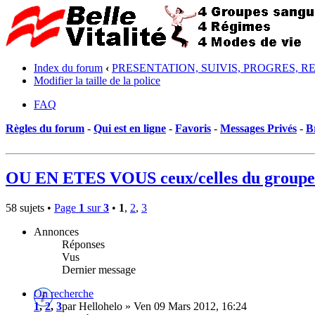
Index du forum
‹
PRESENTATION, SUIVIS, PROGRES, R
Modifier la taille de la police
FAQ
Règles du forum
-
Qui est en ligne
-
Favoris
-
Messages Privés
-
B
OU EN ETES VOUS ceux/celles du groupe
58 sujets •
Page
1
sur
3
•
1
,
2
,
3
Annonces
Réponses
Vus
Dernier message
On recherche
1
,
2
,
3
par Hellohelo » Ven 09 Mars 2012, 16:24