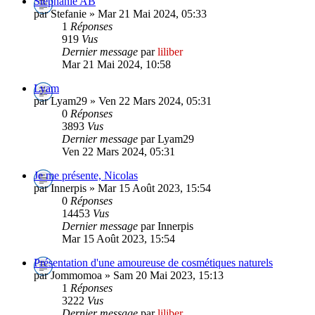
Stephanie AB
par Stefanie » Mar 21 Mai 2024, 05:33
1
Réponses
919
Vus
Dernier message
par
liliber
Mar 21 Mai 2024, 10:58
Lyam
par Lyam29 » Ven 22 Mars 2024, 05:31
0
Réponses
3893
Vus
Dernier message
par Lyam29
Ven 22 Mars 2024, 05:31
Je me présente, Nicolas
par Innerpis » Mar 15 Août 2023, 15:54
0
Réponses
14453
Vus
Dernier message
par Innerpis
Mar 15 Août 2023, 15:54
Présentation d'une amoureuse de cosmétiques naturels
par Jommomoa » Sam 20 Mai 2023, 15:13
1
Réponses
3222
Vus
Dernier message
par
liliber