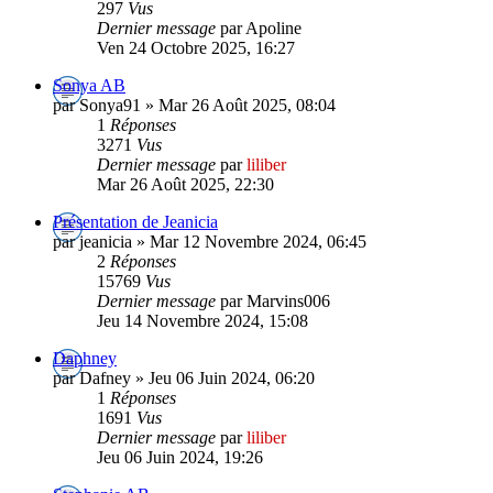
297
Vus
Dernier message
par Apoline
Ven 24 Octobre 2025, 16:27
Sonya AB
par Sonya91 » Mar 26 Août 2025, 08:04
1
Réponses
3271
Vus
Dernier message
par
liliber
Mar 26 Août 2025, 22:30
Présentation de Jeanicia
par jeanicia » Mar 12 Novembre 2024, 06:45
2
Réponses
15769
Vus
Dernier message
par Marvins006
Jeu 14 Novembre 2024, 15:08
Daphney
par Dafney » Jeu 06 Juin 2024, 06:20
1
Réponses
1691
Vus
Dernier message
par
liliber
Jeu 06 Juin 2024, 19:26