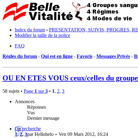
Index du forum
‹
PRESENTATION, SUIVIS, PROGRES, R
Modifier la taille de la police
FAQ
Règles du forum
-
Qui est en ligne
-
Favoris
-
Messages Privés
-
B
OU EN ETES VOUS ceux/celles du groupe
58 sujets •
Page
1
sur
3
•
1
,
2
,
3
Annonces
Réponses
Vus
Dernier message
On recherche
1
,
2
,
3
par Hellohelo » Ven 09 Mars 2012, 16:24