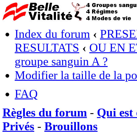
Index du forum
‹
PRESE
RESULTATS
‹
OU EN ET
groupe sanguin A ?
Modifier la taille de la po
FAQ
Règles du forum
-
Qui est 
Privés
-
Brouillons