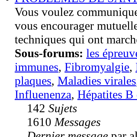
Vous voulez communiquer
vous encourager mutuelle
techniques qui ont march
Sous-forums:
les épreuv
immunes
,
Fibromyalgie
,
plaques
,
Maladies virales
Influenenza
,
Hépatites B 
142
Sujets
1610
Messages
Dernier message
par a