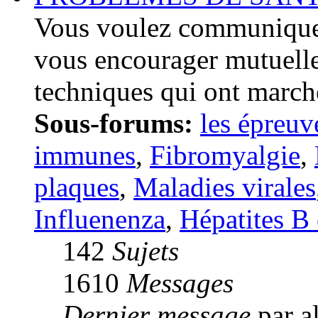
Vous voulez communiquer
vous encourager mutuelle
techniques qui ont march
Sous-forums:
les épreuv
immunes
,
Fibromyalgie
,
plaques
,
Maladies virales
Influenenza
,
Hépatites B 
142
Sujets
1610
Messages
Dernier message
par a