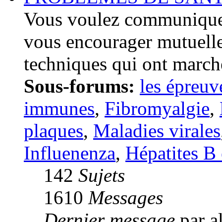
Vous voulez communiquer
vous encourager mutuelle
techniques qui ont march
Sous-forums:
les épreuv
immunes
,
Fibromyalgie
,
plaques
,
Maladies virales
Influenenza
,
Hépatites B 
142
Sujets
1610
Messages
Dernier message
par a