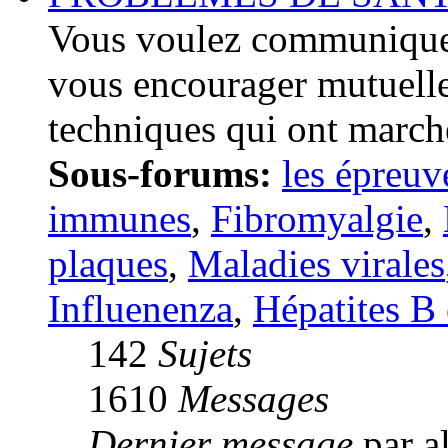
Vous voulez communiquer
vous encourager mutuelle
techniques qui ont march
Sous-forums:
les épreuv
immunes
,
Fibromyalgie
,
plaques
,
Maladies virales
Influenenza
,
Hépatites B 
142
Sujets
1610
Messages
Dernier message
par a