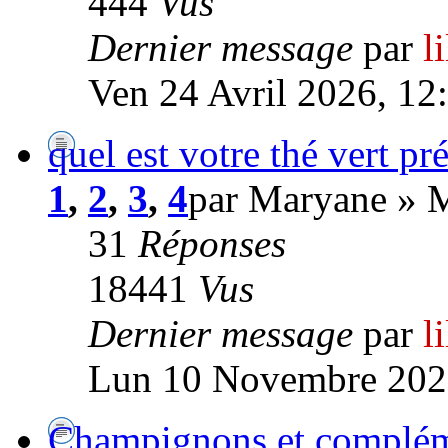
444
Vus
Dernier message
par
l
Ven 24 Avril 2026, 12
quel est votre thé vert pré
1
,
2
,
3
,
4
par Maryane » 
31
Réponses
18441
Vus
Dernier message
par
l
Lun 10 Novembre 202
Champignons et complé