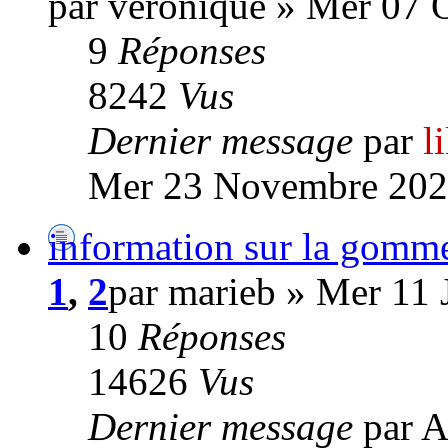
par véronique » Mer 07 
9
Réponses
8242
Vus
Dernier message
par
l
Mer 23 Novembre 202
information sur la gomm
1
,
2
par marieb » Mer 11 J
10
Réponses
14626
Vus
Dernier message
par A