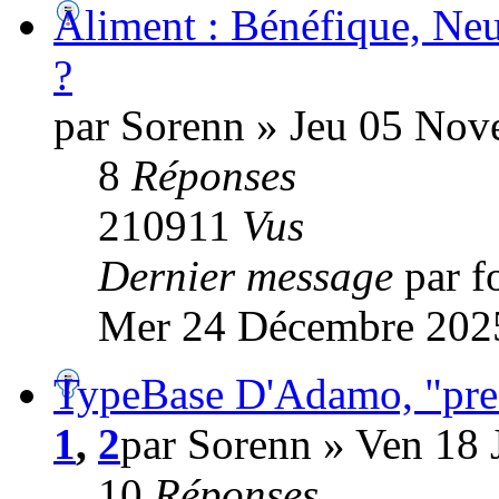
Aliment : Bénéfique, Neu
?
par Sorenn » Jeu 05 Nov
8
Réponses
210911
Vus
Dernier message
par f
Mer 24 Décembre 2025
TypeBase D'Adamo, "pres
1
,
2
par Sorenn » Ven 18 
10
Réponses