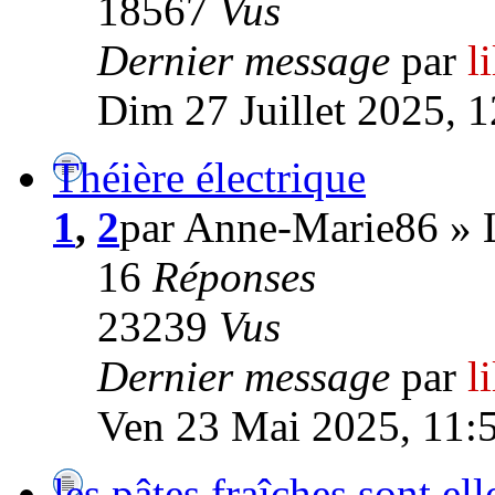
18567
Vus
Dernier message
par
l
Dim 27 Juillet 2025, 
Théière électrique
1
,
2
par Anne-Marie86 » 
16
Réponses
23239
Vus
Dernier message
par
l
Ven 23 Mai 2025, 11:
les pâtes fraîches sont el