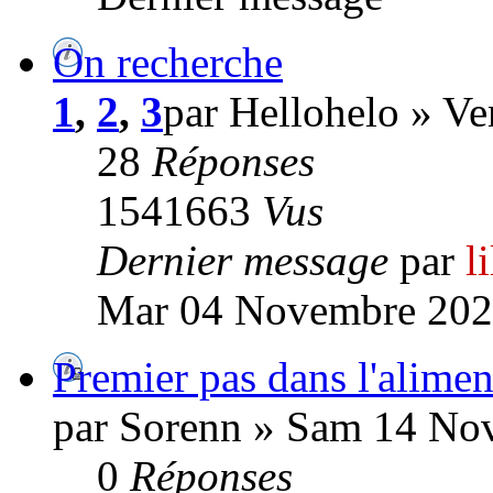
On recherche
1
,
2
,
3
par Hellohelo » V
28
Réponses
1541663
Vus
Dernier message
par
l
Mar 04 Novembre 202
Premier pas dans l'alime
par Sorenn » Sam 14 No
0
Réponses