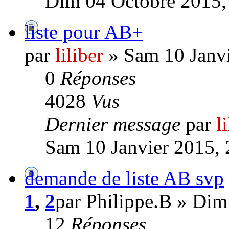
Dim 04 Octobre 2015,
liste pour AB+
par
liliber
» Sam 10 Janvi
0
Réponses
4028
Vus
Dernier message
par
l
Sam 10 Janvier 2015, 
demande de liste AB svp
1
,
2
par Philippe.B » Dim
12
Réponses