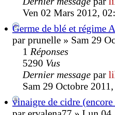
Dernier message
par
l
Ven 02 Mars 2012, 02
Germe de blé et régime 
par prunelle » Sam 29 O
1
Réponses
5290
Vus
Dernier message
par
l
Sam 29 Octobre 2011,
vinaigre de cidre (encor
par ervalena77 » Lun 04 