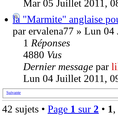
Mar 05 Juillet 2011, 0
la "Marmite" anglaise po
par ervalena77 » Lun 04 
1
Réponses
4880
Vus
Dernier message
par
l
Lun 04 Juillet 2011, 0
Suivante
42 sujets •
Page
1
sur
2
•
1