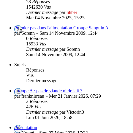
28
Réponses
1542630
Vus
Dernier message
par
liliber
Mar 04 Novembre 2025, 15:25
Premier pas dans l'alimentation Groupe Sanguin A.
par Sorenn » Sam 14 Novembre 2009, 12:44
0
Réponses
15933
Vus
Dernier message
par Sorenn
Sam 14 Novembre 2009, 12:44
Sujets
Réponses
Vus
Dernier message
Groupe A : pas de viande ni de lait ?
par franknirreau » Mer 21 Janvier 2026, 07:29
2
Réponses
426
Vus
Dernier message
par Victorin0
Lun 01 Juin 2026, 18:58
Présentation
par Nono6 » Sam 07 Mars 2026, 17:23