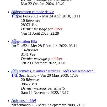
Mar 22 Octobre 2024, 10:40
Alimentation et mode de vie
1
,
2
par Fenx2002 » Mar 24 Août 2010, 10:11
16
Réponses
28971
Vus
Dernier message
par
liliber
Ven 11 Août 2023, 22:29
Présentation Elia
par Elia52 » Mer 28 Décembre 2022, 08:11
1
Réponses
3141
Vus
Dernier message
par
liliber
Jeu 29 Décembre 2022, 00:49
Lait, tomates, et autres "interdits": idées our remplacer...
1
,
2
,
3
par fagolo » Ven 20 Mars 2009, 17:03
20
Réponses
38672
Vus
Dernier message
par sante75
Sam 12 Novembre 2022, 13:17
Apropos du blé!
par fernando80 » Mer 03 Septembre 2008, 21:35