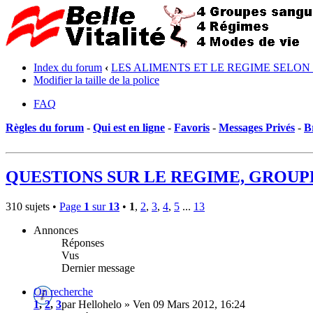
Index du forum
‹
LES ALIMENTS ET LE REGIME SELON
Modifier la taille de la police
FAQ
Règles du forum
-
Qui est en ligne
-
Favoris
-
Messages Privés
-
B
QUESTIONS SUR LE REGIME, GROUP
310 sujets •
Page
1
sur
13
•
1
,
2
,
3
,
4
,
5
...
13
Annonces
Réponses
Vus
Dernier message
On recherche
1
,
2
,
3
par Hellohelo » Ven 09 Mars 2012, 16:24