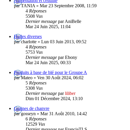
Alimentation et cellulite
par TANIA » Mar 23 Septembre 2008, 11:59
4
Réponses
5508
Vus
Dernier message
par AniBelle
Mar 24 Juin 2025, 11:04
Huiles diverses
par charlotte » Lun 03 Juin 2013, 09:52
4
Réponses
5753
Vus
Dernier message
par Ebony
Mar 24 Juin 2025, 00:33
Produits à base de blé pour le Groupe A
par Mateo » Ven 30 Août 2024, 06:02
5
Réponses
5308
Vus
Dernier message
par
liliber
Dim 01 Décembre 2024, 13:10
Graines de chanvre
par gosseyn » Mar 31 Août 2010, 14:42
6
Réponses
12529
Vus
Dernier message
par FranciaTLS